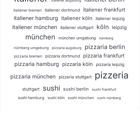
italiener augsburg
italiener frankfurt
italiener dortmund
italiener bremen
italiener hamburg
italiener köln
italiener leipzig
köln
italiener münchen
leipzig
italiener stuttgart
münchen
münchen umgebung
nürnberg
pizzaria berlin
nürnberg umgebung
pizzaria augsburg
pizzaria frankfurt
pizzaria dortmund
pizzaria bremen
pizzaria hamburg
pizzaria köln
pizzaria leipzig
pizzeria
pizzaria münchen
pizzaria stuttgart
sushi
sushi berlin
stuttgart
sushi frankfurt
sushi hamburg
sushi köln
sushi münchen
sushi nürnberg