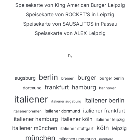
Speisekarte von King American Burger Leipzig
Speisekarte von ROCKET’S in Leipzig
Speisekarte von SAUSALITOS in Passau
Speisekarte von ALEX Leipzig
n,
berlin
burger
augsburg
burger berlin
bremen
frankfurt
hamburg
dortmund
hannover
italiener
italiener berlin
italiener augsburg
italiener frankfurt
italiener dortmund
italiener bremen
italiener hamburg
italiener köln
italiener leipzig
köln
italiener münchen
leipzig
italiener stuttgart
münchen
münchen umgebung
nürnberg