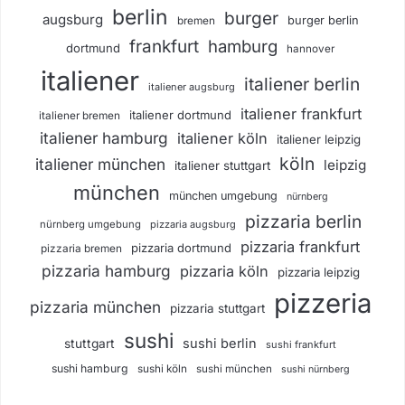
berlin
burger
augsburg
burger berlin
bremen
frankfurt
hamburg
dortmund
hannover
italiener
italiener berlin
italiener augsburg
italiener frankfurt
italiener dortmund
italiener bremen
italiener hamburg
italiener köln
italiener leipzig
köln
italiener münchen
leipzig
italiener stuttgart
münchen
münchen umgebung
nürnberg
pizzaria berlin
nürnberg umgebung
pizzaria augsburg
pizzaria frankfurt
pizzaria dortmund
pizzaria bremen
pizzaria hamburg
pizzaria köln
pizzaria leipzig
pizzeria
pizzaria münchen
pizzaria stuttgart
sushi
sushi berlin
stuttgart
sushi frankfurt
sushi hamburg
sushi köln
sushi münchen
sushi nürnberg