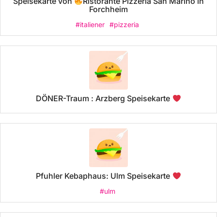
Speisekarte von
Ristorante Pizzeria San Marino in
Forchheim
#italiener
#pizzeria
DÖNER-Traum : Arzberg Speisekarte
Pfuhler Kebaphaus: Ulm Speisekarte
#ulm