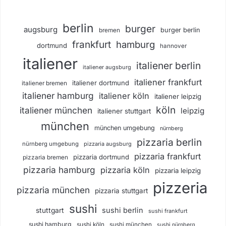
berlin
burger
augsburg
burger berlin
bremen
frankfurt
hamburg
dortmund
hannover
italiener
italiener berlin
italiener augsburg
italiener frankfurt
italiener dortmund
italiener bremen
italiener hamburg
italiener köln
italiener leipzig
köln
italiener münchen
leipzig
italiener stuttgart
münchen
münchen umgebung
nürnberg
pizzaria berlin
nürnberg umgebung
pizzaria augsburg
pizzaria frankfurt
pizzaria dortmund
pizzaria bremen
pizzaria hamburg
pizzaria köln
pizzaria leipzig
pizzeria
pizzaria münchen
pizzaria stuttgart
sushi
sushi berlin
stuttgart
sushi frankfurt
sushi hamburg
sushi köln
sushi münchen
sushi nürnberg