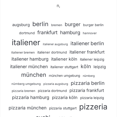
n,
berlin
burger
augsburg
burger berlin
bremen
frankfurt
hamburg
dortmund
hannover
italiener
italiener berlin
italiener augsburg
italiener frankfurt
italiener dortmund
italiener bremen
italiener hamburg
italiener köln
italiener leipzig
köln
italiener münchen
leipzig
italiener stuttgart
münchen
münchen umgebung
nürnberg
pizzaria berlin
nürnberg umgebung
pizzaria augsburg
pizzaria frankfurt
pizzaria dortmund
pizzaria bremen
pizzaria hamburg
pizzaria köln
pizzaria leipzig
pizzeria
pizzaria münchen
pizzaria stuttgart