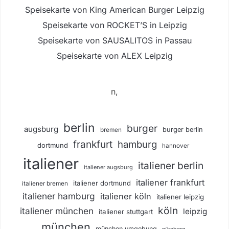
Speisekarte von King American Burger Leipzig
Speisekarte von ROCKET’S in Leipzig
Speisekarte von SAUSALITOS in Passau
Speisekarte von ALEX Leipzig
n,
berlin
burger
augsburg
burger berlin
bremen
frankfurt
hamburg
dortmund
hannover
italiener
italiener berlin
italiener augsburg
italiener frankfurt
italiener dortmund
italiener bremen
italiener hamburg
italiener köln
italiener leipzig
köln
italiener münchen
leipzig
italiener stuttgart
münchen
münchen umgebung