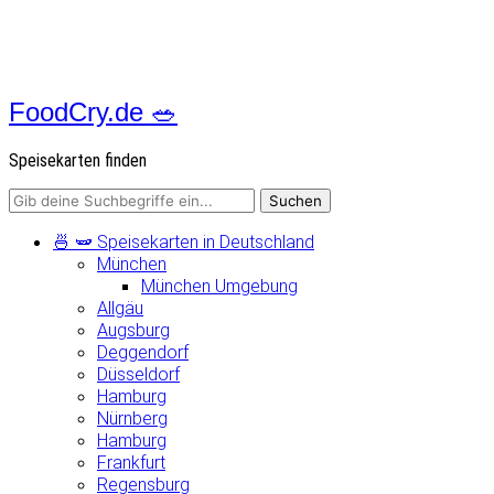
FoodCry.de 🥗
Speisekarten finden
🍜 🫛 Speisekarten in Deutschland
München
München Umgebung
Allgäu
Augsburg
Deggendorf
Düsseldorf
Hamburg
Nürnberg
Hamburg
Frankfurt
Regensburg