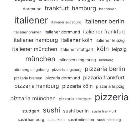
frankfurt
hamburg
dortmund
hannover
italiener
italiener berlin
italiener augsburg
italiener frankfurt
italiener dortmund
italiener bremen
italiener hamburg
italiener köln
italiener leipzig
köln
italiener münchen
leipzig
italiener stuttgart
münchen
münchen umgebung
nürnberg
pizzaria berlin
nürnberg umgebung
pizzaria augsburg
pizzaria frankfurt
pizzaria dortmund
pizzaria bremen
pizzaria hamburg
pizzaria köln
pizzaria leipzig
pizzeria
pizzaria münchen
pizzaria stuttgart
sushi
sushi berlin
stuttgart
sushi frankfurt
sushi hamburg
sushi köln
sushi münchen
sushi nürnberg