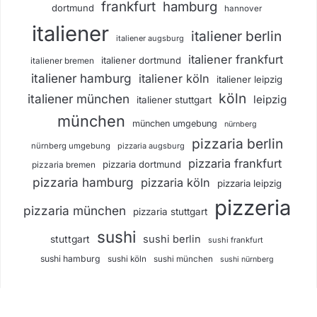
frankfurt
hamburg
dortmund
hannover
italiener
italiener berlin
italiener augsburg
italiener frankfurt
italiener dortmund
italiener bremen
italiener hamburg
italiener köln
italiener leipzig
köln
italiener münchen
leipzig
italiener stuttgart
münchen
münchen umgebung
nürnberg
pizzaria berlin
nürnberg umgebung
pizzaria augsburg
pizzaria frankfurt
pizzaria dortmund
pizzaria bremen
pizzaria hamburg
pizzaria köln
pizzaria leipzig
pizzeria
pizzaria münchen
pizzaria stuttgart
sushi
sushi berlin
stuttgart
sushi frankfurt
sushi hamburg
sushi köln
sushi münchen
sushi nürnberg