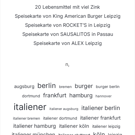
20 Lebensmittel mit viel Zink
Speisekarte von King American Burger Leipzig
Speisekarte von ROCKET’S in Leipzig
Speisekarte von SAUSALITOS in Passau
Speisekarte von ALEX Leipzig
n,
berlin
burger
augsburg
burger berlin
bremen
frankfurt
hamburg
dortmund
hannover
italiener
italiener berlin
italiener augsburg
italiener frankfurt
italiener dortmund
italiener bremen
italiener hamburg
italiener köln
italiener leipzig
köln
italiener münchen
leipzig