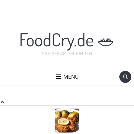
FoodCry.de 🥗
SPEISEKARTEN FINDEN
MENU
🔥