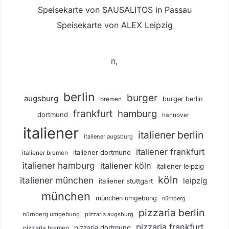
Speisekarte von SAUSALITOS in Passau
Speisekarte von ALEX Leipzig
n,
berlin
burger
augsburg
burger berlin
bremen
frankfurt
hamburg
dortmund
hannover
italiener
italiener berlin
italiener augsburg
italiener frankfurt
italiener dortmund
italiener bremen
italiener hamburg
italiener köln
italiener leipzig
köln
italiener münchen
leipzig
italiener stuttgart
münchen
münchen umgebung
nürnberg
pizzaria berlin
nürnberg umgebung
pizzaria augsburg
pizzaria frankfurt
pizzaria dortmund
pizzaria bremen