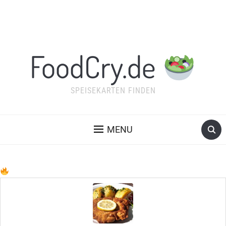
FoodCry.de
SPEISEKARTEN FINDEN
MENU