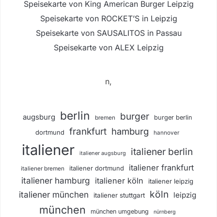
Speisekarte von King American Burger Leipzig
Speisekarte von ROCKET’S in Leipzig
Speisekarte von SAUSALITOS in Passau
Speisekarte von ALEX Leipzig
n,
berlin
burger
augsburg
burger berlin
bremen
frankfurt
hamburg
dortmund
hannover
italiener
italiener berlin
italiener augsburg
italiener frankfurt
italiener dortmund
italiener bremen
italiener hamburg
italiener köln
italiener leipzig
köln
italiener münchen
leipzig
italiener stuttgart
münchen
münchen umgebung
nürnberg