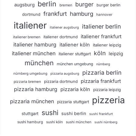
berlin
burger
augsburg
burger berlin
bremen
frankfurt
hamburg
dortmund
hannover
italiener
italiener berlin
italiener augsburg
italiener frankfurt
italiener dortmund
italiener bremen
italiener hamburg
italiener köln
italiener leipzig
köln
italiener münchen
leipzig
italiener stuttgart
münchen
münchen umgebung
nürnberg
pizzaria berlin
nürnberg umgebung
pizzaria augsburg
pizzaria frankfurt
pizzaria dortmund
pizzaria bremen
pizzaria hamburg
pizzaria köln
pizzaria leipzig
pizzeria
pizzaria münchen
pizzaria stuttgart
sushi
sushi berlin
stuttgart
sushi frankfurt
sushi hamburg
sushi köln
sushi münchen
sushi nürnberg