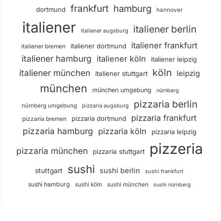
frankfurt
hamburg
dortmund
hannover
italiener
italiener berlin
italiener augsburg
italiener frankfurt
italiener dortmund
italiener bremen
italiener hamburg
italiener köln
italiener leipzig
köln
italiener münchen
leipzig
italiener stuttgart
münchen
münchen umgebung
nürnberg
pizzaria berlin
nürnberg umgebung
pizzaria augsburg
pizzaria frankfurt
pizzaria dortmund
pizzaria bremen
pizzaria hamburg
pizzaria köln
pizzaria leipzig
pizzeria
pizzaria münchen
pizzaria stuttgart
sushi
sushi berlin
stuttgart
sushi frankfurt
sushi hamburg
sushi köln
sushi münchen
sushi nürnberg