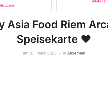
#italiener
#pizzeria
y Asia Food Riem Ar
Speisekarte ❤️
am
23. März 2023
in
Allgemein