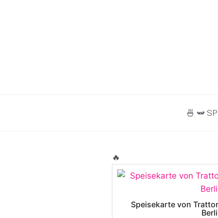
🍜 🫛 
🔥
Speisekarte von Trattor
Berl