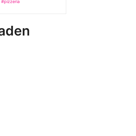
#pizzeria
caden