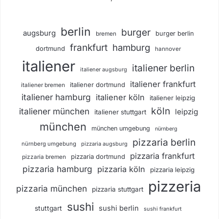
berlin
burger
augsburg
burger berlin
bremen
frankfurt
hamburg
dortmund
hannover
italiener
italiener berlin
italiener augsburg
italiener frankfurt
italiener dortmund
italiener bremen
italiener hamburg
italiener köln
italiener leipzig
köln
italiener münchen
leipzig
italiener stuttgart
münchen
münchen umgebung
nürnberg
pizzaria berlin
nürnberg umgebung
pizzaria augsburg
pizzaria frankfurt
pizzaria dortmund
pizzaria bremen
pizzaria hamburg
pizzaria köln
pizzaria leipzig
pizzeria
pizzaria münchen
pizzaria stuttgart
sushi
sushi berlin
stuttgart
sushi frankfurt