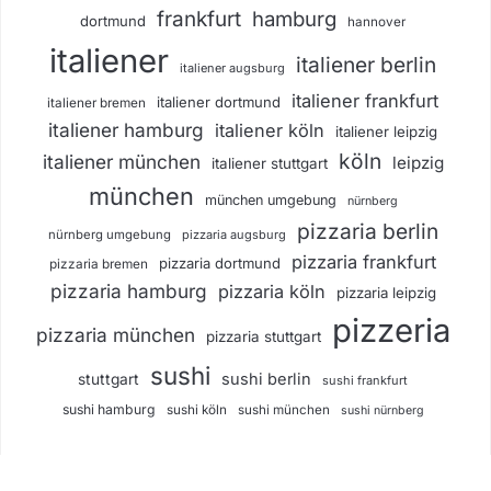
frankfurt
hamburg
dortmund
hannover
italiener
italiener berlin
italiener augsburg
italiener frankfurt
italiener dortmund
italiener bremen
italiener hamburg
italiener köln
italiener leipzig
köln
italiener münchen
leipzig
italiener stuttgart
münchen
münchen umgebung
nürnberg
pizzaria berlin
nürnberg umgebung
pizzaria augsburg
pizzaria frankfurt
pizzaria dortmund
pizzaria bremen
pizzaria hamburg
pizzaria köln
pizzaria leipzig
pizzeria
pizzaria münchen
pizzaria stuttgart
sushi
sushi berlin
stuttgart
sushi frankfurt
sushi hamburg
sushi köln
sushi münchen
sushi nürnberg