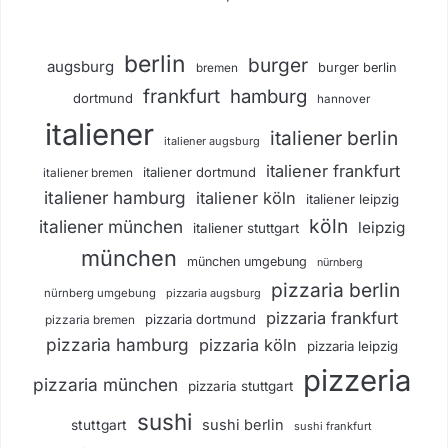
berlin
burger
augsburg
burger berlin
bremen
frankfurt
hamburg
dortmund
hannover
italiener
italiener berlin
italiener augsburg
italiener frankfurt
italiener dortmund
italiener bremen
italiener hamburg
italiener köln
italiener leipzig
köln
italiener münchen
leipzig
italiener stuttgart
münchen
münchen umgebung
nürnberg
pizzaria berlin
nürnberg umgebung
pizzaria augsburg
pizzaria frankfurt
pizzaria dortmund
pizzaria bremen
pizzaria hamburg
pizzaria köln
pizzaria leipzig
pizzeria
pizzaria münchen
pizzaria stuttgart
sushi
sushi berlin
stuttgart
sushi frankfurt