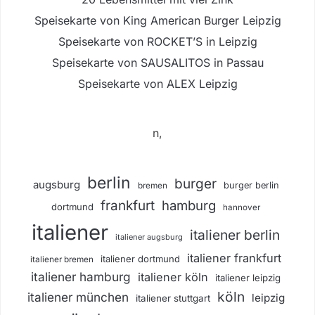
Speisekarte von King American Burger Leipzig
Speisekarte von ROCKET’S in Leipzig
Speisekarte von SAUSALITOS in Passau
Speisekarte von ALEX Leipzig
n,
berlin
burger
augsburg
burger berlin
bremen
frankfurt
hamburg
dortmund
hannover
italiener
italiener berlin
italiener augsburg
italiener frankfurt
italiener dortmund
italiener bremen
italiener hamburg
italiener köln
italiener leipzig
köln
italiener münchen
leipzig
italiener stuttgart