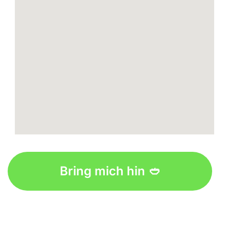
fmovies
google maps for my website
Bring mich hin 🥙