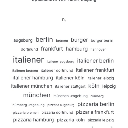
n,
berlin
burger
augsburg
burger berlin
bremen
frankfurt
hamburg
dortmund
hannover
italiener
italiener berlin
italiener augsburg
italiener frankfurt
italiener dortmund
italiener bremen
italiener hamburg
italiener köln
italiener leipzig
köln
italiener münchen
leipzig
italiener stuttgart
münchen
münchen umgebung
nürnberg
pizzaria berlin
nürnberg umgebung
pizzaria augsburg
pizzaria frankfurt
pizzaria dortmund
pizzaria bremen
pizzaria hamburg
pizzaria köln
pizzaria leipzig