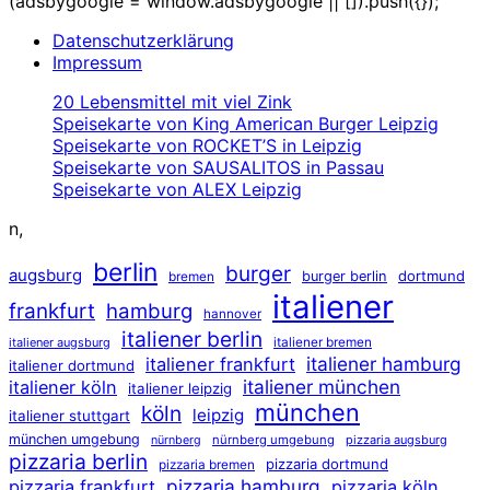
(adsbygoogle = window.adsbygoogle || []).push({});
Datenschutzerklärung
Impressum
20 Lebensmittel mit viel Zink
Speisekarte von King American Burger Leipzig
Speisekarte von ROCKET’S in Leipzig
Speisekarte von SAUSALITOS in Passau
Speisekarte von ALEX Leipzig
n,
berlin
burger
augsburg
dortmund
burger berlin
bremen
italiener
frankfurt
hamburg
hannover
italiener berlin
italiener augsburg
italiener bremen
italiener hamburg
italiener frankfurt
italiener dortmund
italiener münchen
italiener köln
italiener leipzig
münchen
köln
leipzig
italiener stuttgart
münchen umgebung
nürnberg umgebung
pizzaria augsburg
nürnberg
pizzaria berlin
pizzaria dortmund
pizzaria bremen
pizzaria hamburg
pizzaria frankfurt
pizzaria köln