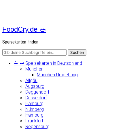
FoodCry.de 🥗
Speisekarten finden
🍜 🫛 Speisekarten in Deutschland
München
München Umgebung
Allgäu
Augsburg
Deggendorf
Düsseldorf
Hamburg
Nürnberg
Hamburg
Frankfurt
Regensburg