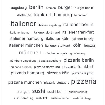
berlin
burger
augsburg
burger berlin
bremen
frankfurt
hamburg
dortmund
hannover
italiener
italiener berlin
italiener augsburg
italiener frankfurt
italiener dortmund
italiener bremen
italiener hamburg
italiener köln
italiener leipzig
köln
italiener münchen
leipzig
italiener stuttgart
münchen
münchen umgebung
nürnberg
pizzaria berlin
nürnberg umgebung
pizzaria augsburg
pizzaria frankfurt
pizzaria dortmund
pizzaria bremen
pizzaria hamburg
pizzaria köln
pizzaria leipzig
pizzeria
pizzaria münchen
pizzaria stuttgart
sushi
sushi berlin
stuttgart
sushi frankfurt
sushi hamburg
sushi köln
sushi münchen
sushi nürnberg