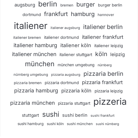
berlin
burger
augsburg
burger berlin
bremen
frankfurt
hamburg
dortmund
hannover
italiener
italiener berlin
italiener augsburg
italiener frankfurt
italiener dortmund
italiener bremen
italiener hamburg
italiener köln
italiener leipzig
köln
italiener münchen
leipzig
italiener stuttgart
münchen
münchen umgebung
nürnberg
pizzaria berlin
nürnberg umgebung
pizzaria augsburg
pizzaria frankfurt
pizzaria dortmund
pizzaria bremen
pizzaria hamburg
pizzaria köln
pizzaria leipzig
pizzeria
pizzaria münchen
pizzaria stuttgart
sushi
sushi berlin
stuttgart
sushi frankfurt
sushi hamburg
sushi köln
sushi münchen
sushi nürnberg