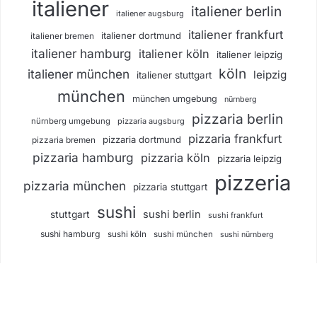
italiener
italiener berlin
italiener augsburg
italiener frankfurt
italiener dortmund
italiener bremen
italiener hamburg
italiener köln
italiener leipzig
köln
italiener münchen
leipzig
italiener stuttgart
münchen
münchen umgebung
nürnberg
pizzaria berlin
nürnberg umgebung
pizzaria augsburg
pizzaria frankfurt
pizzaria dortmund
pizzaria bremen
pizzaria hamburg
pizzaria köln
pizzaria leipzig
pizzeria
pizzaria münchen
pizzaria stuttgart
sushi
sushi berlin
stuttgart
sushi frankfurt
sushi hamburg
sushi köln
sushi münchen
sushi nürnberg