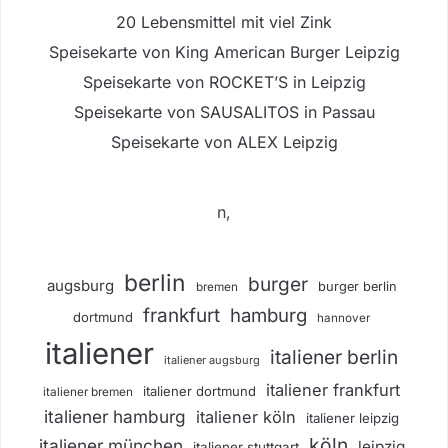
20 Lebensmittel mit viel Zink
Speisekarte von King American Burger Leipzig
Speisekarte von ROCKET’S in Leipzig
Speisekarte von SAUSALITOS in Passau
Speisekarte von ALEX Leipzig
n,
berlin
burger
augsburg
burger berlin
bremen
frankfurt
hamburg
dortmund
hannover
italiener
italiener berlin
italiener augsburg
italiener frankfurt
italiener dortmund
italiener bremen
italiener hamburg
italiener köln
italiener leipzig
köln
italiener münchen
leipzig
italiener stuttgart