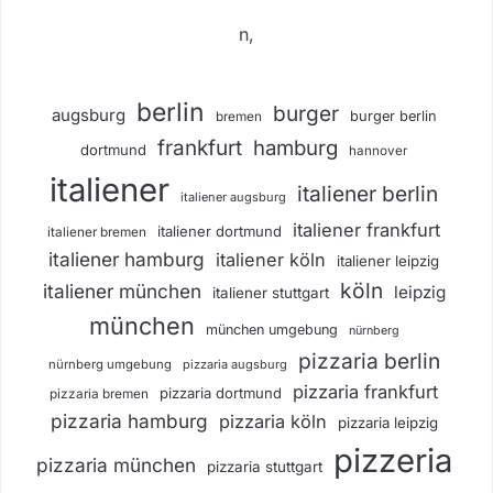
n,
berlin
burger
augsburg
burger berlin
bremen
frankfurt
hamburg
dortmund
hannover
italiener
italiener berlin
italiener augsburg
italiener frankfurt
italiener dortmund
italiener bremen
italiener hamburg
italiener köln
italiener leipzig
köln
italiener münchen
leipzig
italiener stuttgart
münchen
münchen umgebung
nürnberg
pizzaria berlin
nürnberg umgebung
pizzaria augsburg
pizzaria frankfurt
pizzaria dortmund
pizzaria bremen
pizzaria hamburg
pizzaria köln
pizzaria leipzig
pizzeria
pizzaria münchen
pizzaria stuttgart