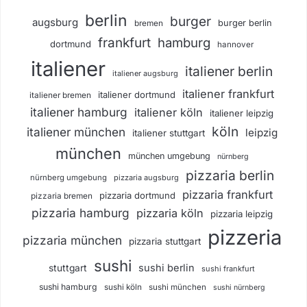
berlin
burger
augsburg
burger berlin
bremen
frankfurt
hamburg
dortmund
hannover
italiener
italiener berlin
italiener augsburg
italiener frankfurt
italiener dortmund
italiener bremen
italiener hamburg
italiener köln
italiener leipzig
köln
italiener münchen
leipzig
italiener stuttgart
münchen
münchen umgebung
nürnberg
pizzaria berlin
nürnberg umgebung
pizzaria augsburg
pizzaria frankfurt
pizzaria dortmund
pizzaria bremen
pizzaria hamburg
pizzaria köln
pizzaria leipzig
pizzeria
pizzaria münchen
pizzaria stuttgart
sushi
sushi berlin
stuttgart
sushi frankfurt
sushi hamburg
sushi köln
sushi münchen
sushi nürnberg