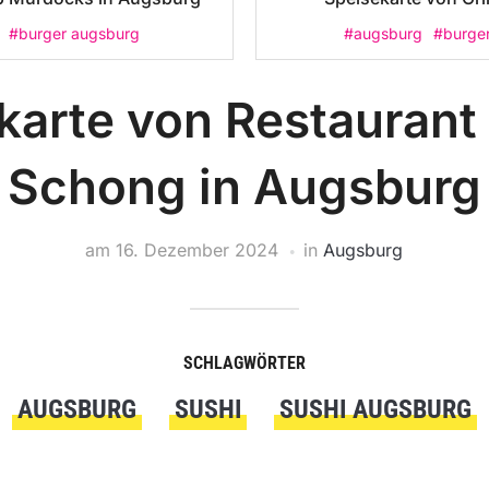
#burger augsburg
#augsburg
#burge
karte von Restaurant
Schong in Augsburg
am
16. Dezember 2024
in
Augsburg
SCHLAGWÖRTER
AUGSBURG
SUSHI
SUSHI AUGSBURG