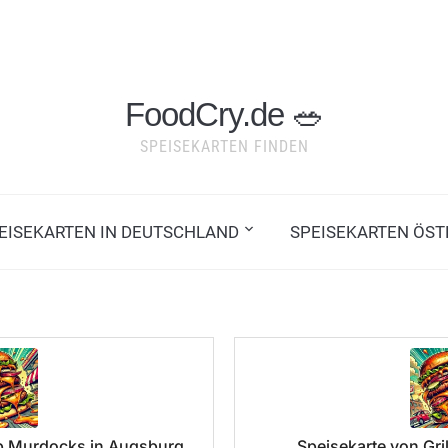
FoodCry.de 🥗
SPEISEKARTEN FINDEN
PEISEKARTEN IN DEUTSCHLAND
SPEISEKARTEN ÖST
ub Murdocks in Augsburg
Speisekarte von Gril