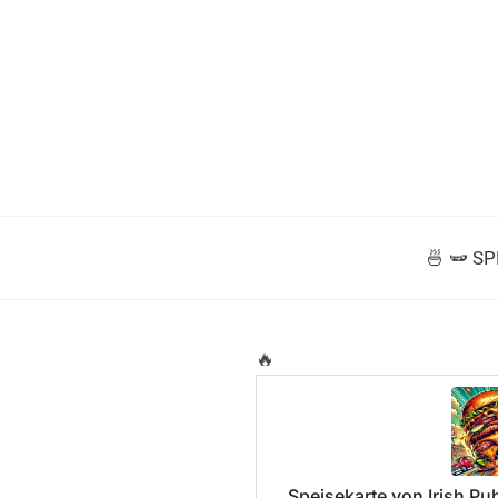
🍜 🫛 S
🔥
Speisekarte von Irish P