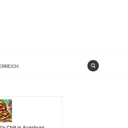
ERREICH
l’n Chill in Augsburg