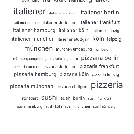
dortmund
hannover
italiener
italiener berlin
italiener augsburg
italiener frankfurt
italiener dortmund
italiener bremen
italiener hamburg
italiener köln
italiener leipzig
köln
italiener münchen
leipzig
italiener stuttgart
münchen
münchen umgebung
nürnberg
pizzaria berlin
nürnberg umgebung
pizzaria augsburg
pizzaria frankfurt
pizzaria dortmund
pizzaria bremen
pizzaria hamburg
pizzaria köln
pizzaria leipzig
pizzeria
pizzaria münchen
pizzaria stuttgart
sushi
sushi berlin
stuttgart
sushi frankfurt
sushi hamburg
sushi köln
sushi münchen
sushi nürnberg